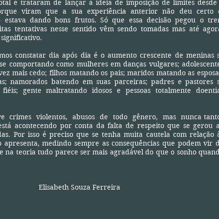
otal e trataram de lançar a ideia de imposição de limites desde
orque viram que a sua experiência anterior não deu certo 
 estava dando bons frutos. Só que essa decisão pegou o tr
itas tentativas nesse sentido vêm sendo tomadas mas até agor
ignificativo.
atar dia após dia é o aumento crescente de meninas 
 se comportando como mulheres em danças vulgares; adolescent
ez mais cedo; filhos matando os pais; maridos matando as esposa
has; namorados batendo em suas parceiras; padres e pastores 
iéis; gente maltratando idosos e pessoas totalmente doenti
s violentos, abusos de todo gênero, mas nunca tant
está acontecendo por conta da falta de respeito que se gerou 
as. Por isso é preciso que se tenha muita cautela com relação 
apresenta, medindo sempre as consequências que podem vir 
e na teoria tudo parece ser mais agradável do que o sonho quan
 Souza Ferreira