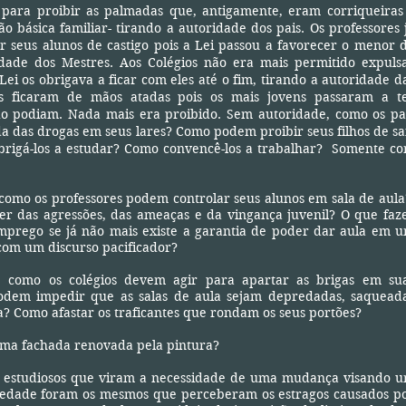
 para proibir as palmadas que, antigamente, eram corriqueiras
o básica familiar- tirando a autoridade dos pais. Os professores 
 seus alunos de castigo pois a Lei passou a favorecer o menor 
idade dos Mestres. Aos Colégios não era mais permitido expuls
Lei os obrigava a ficar com eles até o fim, tirando a autoridade d
os ficaram de mãos atadas pois os mais jovens passaram a t
do podiam. Nada mais era proibido. Sem autoridade, como os pa
 das drogas em seus lares? Como podem proibir seus filhos de sa
rigá-los a estudar? Como convencê-los a trabalhar? Somente c
os professores podem controlar seus alunos em sala de aul
 das agressões, das ameaças e da vingança juvenil? O que faz
mprego se já não mais existe a garantia de poder dar aula em 
com um discurso pacificador?
o os colégios devem agir para apartar as brigas em su
dem impedir que as salas de aula sejam depredadas, saquead
ra? Como afastar os traficantes que rondam os seus portões?
chada renovada pela pintura?
diosos que viram a necessidade de uma mudança visando 
iedade foram os mesmos que perceberam os estragos causados p