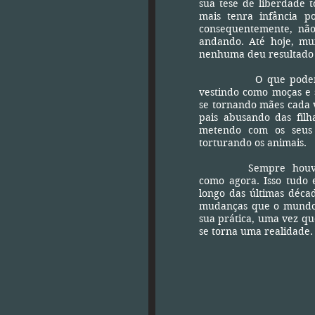
sua tese de liberdade t
mais tenra infância p
consequentemente, não
andando. Até hoje, mu
nenhuma deu resultado s
O que podemos const
vestindo como moças e
se tornando mães cada v
pais abusando das fil
metendo com os seus f
torturando os animais.
Sempre houve crime
como agora. Isso tudo 
longo das últimas décad
mudanças que o mundo 
sua prática, uma vez qu
se torna uma realidade.
Elisabeth