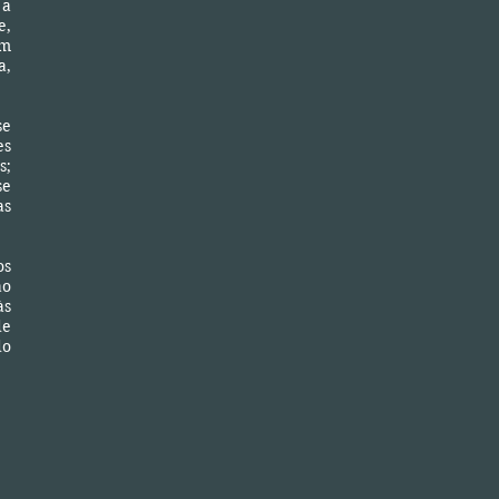
 a
e,
em
a,
se
es
s;
se
as
os
ao
às
de
do