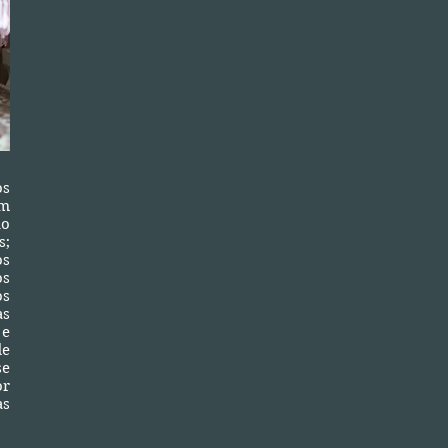
os
um
io
s;
os
os
os
as
 e
de
se
or
as