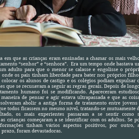
que as crianças eram ensinadas a chamar os mais velh
atamento “senhor” e “senhora”. Era um tempo onde bastava 
um adulto para que o menor se calasse e engolisse o própr
 onde os pais tinham liberdade para bater nos próprios filho
 colocar os alunos de castigo e os colégios podiam expulsar 
es que se recusavam a seguir as regras gerais. Depois de long
tamento humano foi se modificando. Apareceram estudios
 maneira de pensar e agir estava ultrapassada e que as cois
solveram abolir a antiga forma de tratamento entre jovens
que todos ficassem no mesmo nível, tratando-se mutuamente 
ltado, os mais experientes passaram a se sentir como 
 as crianças começaram a se identificar com os adultos. Se p
formações tinham vários aspectos positivos, por outro, 
 prazo, foram devastadoras.