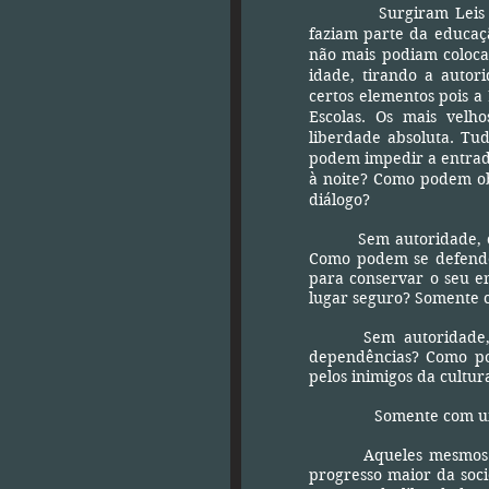
Surgiram Leis
faziam parte da educaçã
não mais podiam colocar
idade, tirando a autor
certos elementos pois a 
Escolas. Os mais velh
liberdade absoluta. Tu
podem impedir a entrada
à noite? Como podem ob
diálogo?
Sem autoridade, como 
Como podem se defender
para conservar o seu e
lugar seguro? Somente 
Sem autoridade, com
dependências? Como po
pelos inimigos da cultu
Somente com uma fa
Aqueles mesmos estu
progresso maior da soc